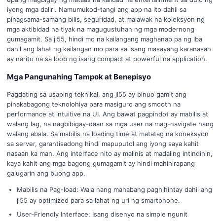
iyong mga daliri. Namumukod-tangi ang app na ito dahil sa
pinagsama-samang bilis, seguridad, at malawak na koleksyon ng
mga aktibidad na tiyak na magugustuhan ng mga modernong
gumagamit. Sa jl55, hindi mo na kailangang maghanap pa ng iba
dahil ang lahat ng kailangan mo para sa isang masayang karanasan
ay narito na sa loob ng isang compact at powerful na application.
Mga Pangunahing Tampok at Benepisyo
Pagdating sa usaping teknikal, ang jl55 ay binuo gamit ang
pinakabagong teknolohiya para masiguro ang smooth na
performance at intuitive na UI. Ang bawat pagpindot ay mabilis at
walang lag, na nagbibigay-daan sa mga user na mag-navigate nang
walang abala. Sa mabilis na loading time at matatag na koneksyon
sa server, garantisadong hindi mapuputol ang iyong saya kahit
nasaan ka man. Ang interface nito ay malinis at madaling intindihin,
kaya kahit ang mga bagong gumagamit ay hindi mahihirapang
galugarin ang buong app.
Mabilis na Pag-load: Wala nang mahabang paghihintay dahil ang
jl55 ay optimized para sa lahat ng uri ng smartphone.
User-Friendly Interface: Isang disenyo na simple ngunit