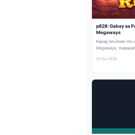
p828: Gabay sa Pa
Megaways
Kapag binuksan mo a
Megaways, mapapan
grid at ang temang h
22 Hul 2026