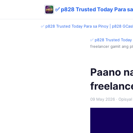
✅ p828 Trusted Today Para sa
✅ p828 Trusted Today Para sa Pinoy | p828 GCash
✅ p828 Trusted Today 
freelancer gamit ang 
Paano n
freelanc
09 May 2026
· Opisyal