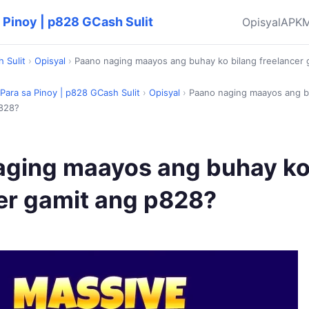
 Pinoy | p828 GCash Sulit
Opisyal
APK
M
 Sulit
›
Opisyal
›
Paano naging maayos ang buhay ko bilang freelancer 
Para sa Pinoy | p828 GCash Sulit
›
Opisyal
›
Paano naging maayos ang b
p828?
aging maayos ang buhay ko
er gamit ang p828?