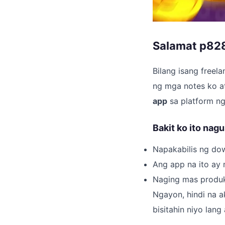
Salamat p828
Bilang isang freel
ng mga notes ko a
app
sa platform n
Bakit ko ito nag
Napakabilis ng do
Ang app na ito ay 
Naging mas produkt
Ngayon, hindi na a
bisitahin niyo lan