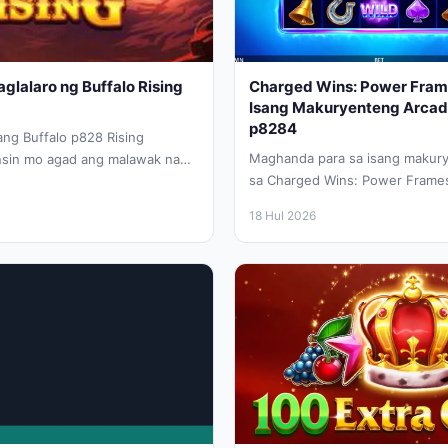
glalaro ng Buffalo Rising
Charged Wins: Power Frame
Isang Makuryenteng Arcad
p8284
ng Buffalo p828 Rising
Maghanda para sa isang makur
sin mo agad ang malawak na
sa Charged Wins: Power Frame
ango sa...
klasikong alindog ng arcade ay
18 Hul 2026