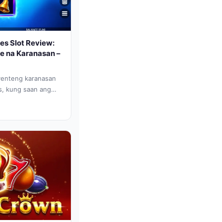
s Slot Review:
e na Karanasan –
yenteng karanasan
s, kung saan ang
 sumasabog...