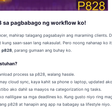
 sa pagbabago ng workflow ko!
ancer, mahirap talagang pagsabayin ang maraming clients. D
t kung saan-saan lang nakasulat. Pero noong nahanap ko 
g
p828
, parang gumaan ang buhay ko.
ustuhan?
wnload process sa p828, walang hassle.
may cloud sync, kaya kahit sa phone o laptop, updated ako
ibo ako dahil sa maayos na categorization ng tasks.
ko naliligaw sa mga deadlines ko. Kung gusto niyo ring ma
g ang p828 at hanapin ang app na babagay sa lifestyle niyo.