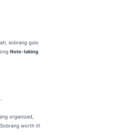
ati, sobrang gulo
itong
Note-taking
.
ging organized,
 Sobrang worth it!