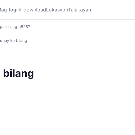
ag-login
I-download
Lokasyon
Talakayan
gamit ang p828?
uhay ko bilang
 bilang